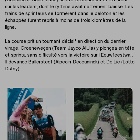
(Deschacht-Hens-Maes) contre-attaquèrent et revinrent
sur les leaders, dont le rythme avait nettement baissé. Les
trains de sprinteurs se formèrent dans le peloton et les
échappés furent repris à moins de trois kilomètres de la
ligne.
La course prit un tournant décisif en direction du dernier
virage. Groenewegen (Team Jayco AlUla) y plongea en tête
et sprinta sans difficulté vers la victoire sur l’Eeuwfeestwal.
Il devance Ballerstedt (Alpecin-Deceuninck) et De Lie (Lotto
Dstny).