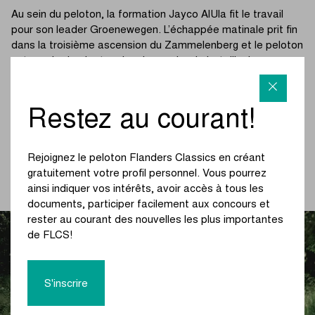
Au sein du peloton, la formation Jayco AlUla fit le travail
pour son leader Groenewegen. L’échappée matinale prit fin
dans la troisième ascension du Zammelenberg et le peloton
entama le dernier tour local en ordre de bataille. Le
spectacle fut au rendez-vous lors du dernier passage sur
les pavés de Manshoven, Nortoft (Team Visma | Lease a
Bike) et Pellaud (Tudor Pro Cycling Team) parvenant à
Restez au courant!
s’échapper. Sur les pavés d’Op de Kriezel, Pellaud partit
finalement seul. Il réussit à se forger une avance maximale
de 11 secondes. Le peloton avait la situation sous contrôle.
Rejoignez le peloton Flanders Classics en créant
gratuitement votre profil personnel. Vous pourrez
(Lire la suite sous la photo)
ainsi indiquer vos intérêts, avoir accès à tous les
documents, participer facilement aux concours et
rester au courant des nouvelles les plus importantes
de FLCS!
S'inscrire