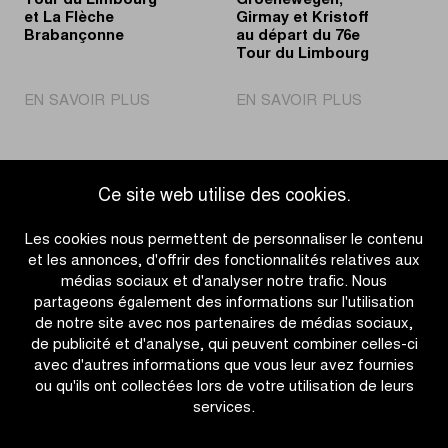
Tour du Limbourg
Groenewegen,
et La Flèche
Girmay et Kristoff
Brabançonne
au départ du 76e
Tour du Limbourg
|
|
EN SAVOIR PLUS
EN SAVOIR PLUS
Nouvelle
Thijssen,
date
De
pour
Lie,
Tour
Groenewege
Ce site web utilise des cookies.
Accéder à l'aperçu des actualités
du
Girmay
Limbourg
et
Les cookies nous permettent de personnaliser le contenu
et
Kristoff
et les annonces, d'offrir des fonctionnalités relatives aux
La
au
médias sociaux et d'analyser notre trafic. Nous
Flèche
départ
partageons également des informations sur l'utilisation
Brabançonne
du
de notre site avec nos partenaires de médias sociaux,
76e
de publicité et d'analyse, qui peuvent combiner celles-ci
Tour
avec d'autres informations que vous leur avez fournies
du
ou qu'ils ont collectées lors de votre utilisation de leurs
Limbourg
services.
OTHER RACES