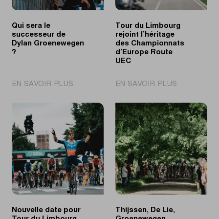
Qui sera le
Tour du Limbourg
successeur de
rejoint l’héritage
Dylan Groenewegen
des Championnats
?
d’Europe Route
UEC
|
|
EN SAVOIR PLUS
EN SAVOIR PLUS
Qui
Tour
sera
du
le
Limbourg
successeur
rejoint
de
l’héritage
Dylan
des
Groenewegen
Championna
?
d’Europe
Route
UEC
Nouvelle date pour
Thijssen, De Lie,