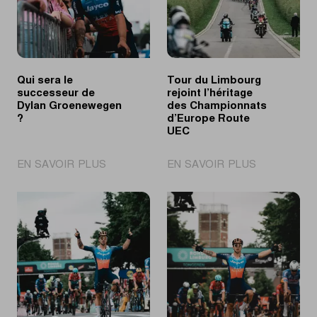
Qui sera le
Tour du Limbourg
successeur de
rejoint l’héritage
Dylan Groenewegen
des Championnats
?
d’Europe Route
UEC
|
|
EN SAVOIR PLUS
EN SAVOIR PLUS
Qui
Tour
sera
du
le
Limbourg
successeur
rejoint
de
l’héritage
Dylan
des
Groenewegen
Championna
?
d’Europe
Route