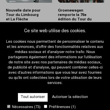
UEC
Nouvelle date pour
Groenewegen
Tour du Limbourg
remporte la 76e
et La Flèche
édition du Tour du
Brabançonne
Limbourg
Ce site web utilise des cookies.
|
|
EN SAVOIR PLUS
EN SAVOIR PLUS
Nouvelle
Groeneweg
Les cookies nous permettent de personnaliser le contenu
date
remporte
et les annonces, d'offrir des fonctionnalités relatives aux
pour
la
médias sociaux et d'analyser notre trafic. Nous
Tour
76e
partageons également des informations sur l'utilisation
du
édition
de notre site avec nos partenaires de médias sociaux,
Limbourg
du
de publicité et d'analyse, qui peuvent combiner celles-ci
et
Tour
avec d'autres informations que vous leur avez fournies
La
du
ou qu'ils ont collectées lors de votre utilisation de leurs
services.
Flèche
Limbourg
OTHER RACES
Brabançonne
Tout autoriser
Autoriser la sélection
QUICK LINKS
Nécessaires (73)
Préférences (1)